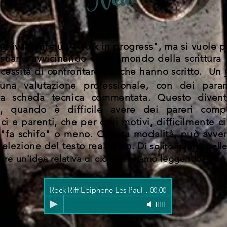
New
ettivamente un "work in progress", ma si vuole p
i stiano avvicinando ora al mondo della scrittura 
cessità di confrontare ciò che hanno scritto. Un
na valutazione professionale, con dei parame
 una scheda tecnica commentata. Questo diven
zio, quando è difficile avere dei pareri comp
e parenti, che per ovvi motivi, difficilmente c
 "fa schifo" o meno. Questa modalità, può avv
lezione del testo realizzato.
Di solito infatti, nel
vere un'idea relativa di ciò che stiamo leggendo.
Rock Riff Epiphone Les Paul - Ocd Fulltone - Fender De Ville - Live Demo
00:00