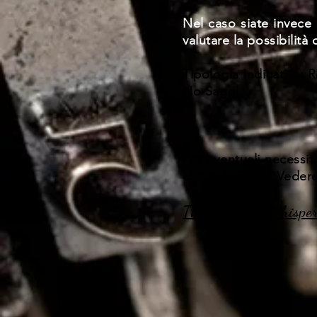
Nel caso siate invece i
valutare la possibilità
Tipologia Indicativa:
No Saggi.
Per eventuali necessi
che richiedete. Veder
The Writer's Whispe