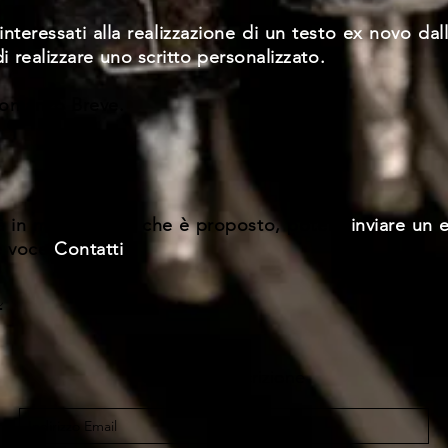
nteressati alla realizzazione di un testo ex novo dall'
 di realizzare uno scritto personalizzato.
 Romanzo Breve.
tà in merito a ciò che è proposto, potete
inviare un 
e voce
Contatti
.
r
Modulo di iscrizione