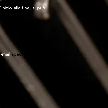
inizio alla fine, si può
e-mail
specificando ciò