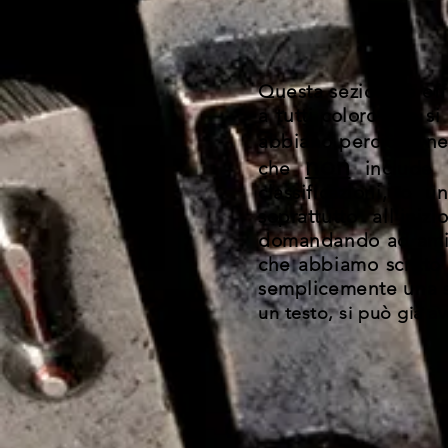
Questa sezione è eff
a tutti coloro che s
abbiano perciò la ne
non
che
include u
classificazioni, o
soprattutto all'ini
domandando ad amici 
che abbiamo scritto
semplicemente una se
un testo, si può già a