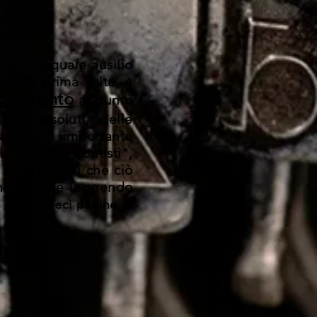
roporre quale ausilio
per la prima volta, e
confronto
appunto
tri assoluti, delle
ta molto importante
letamente "onesti",
i diranno mai che ciò
enire anche leggendo
le prime dieci pagine di
-
Daniele Butturini