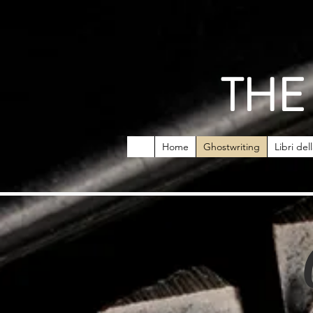
THE
Home
Ghostwriting
Libri del