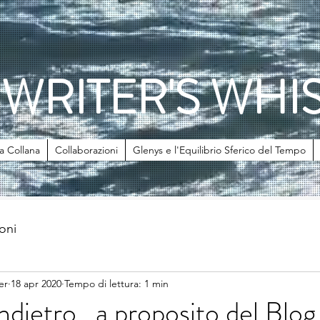
 WRITER'S WHI
la Collana
Collaborazioni
Glenys e l'Equilibrio Sferico del Tempo
ioni
er
18 apr 2020
Tempo di lettura: 1 min
ndietro...a proposito del Blog