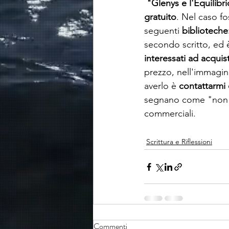
 "Glenys e l'Equilib
gratuito
. Nel caso fos
seguenti 
biblioteche
secondo scritto, ed
interessati ad acquis
prezzo, nell'immagin
averlo è 
contattarmi
segnano come "non d
commerciali.
Scrittura e Riflessioni
Commenti