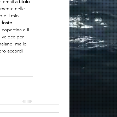
e email 
a titolo 
amente nelle 
o è il mio 
 foste 
i copertina e il 
 veloce per 
nalano, ma lo 
ro accordi 