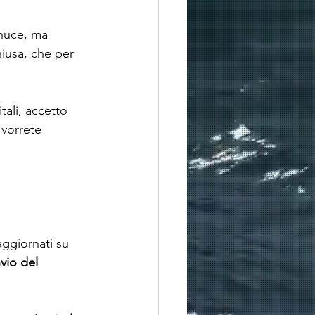
n nuce, ma 
iusa, che per 
ali, accetto 
vorrete 
aggiornati su 
vio del 