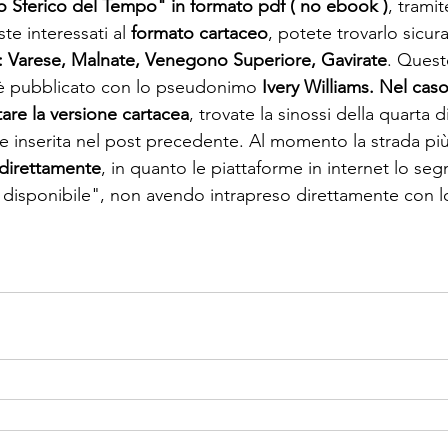
rio Sferico del Tempo" in formato pdf ( no ebook )
, tramit
te interessati al 
formato cartaceo
, potete trovarlo sicur
: Varese, Malnate, Venegono Superiore, Gavirate
. Quest
 è pubblicato con lo pseudonimo 
Ivery Williams. Nel caso
tare la versione cartacea
, trovate la sinossi della quarta d
e inserita nel post precedente. Al momento la strada più
 direttamente
, in quanto le piattaforme in internet lo seg
isponibile", non avendo intrapreso direttamente con lo