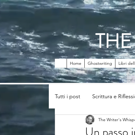
THE
Home
Ghostwriting
Libri del
Tutti i post
Scrittura e Rifless
The Writer's Whisp
Un passo i