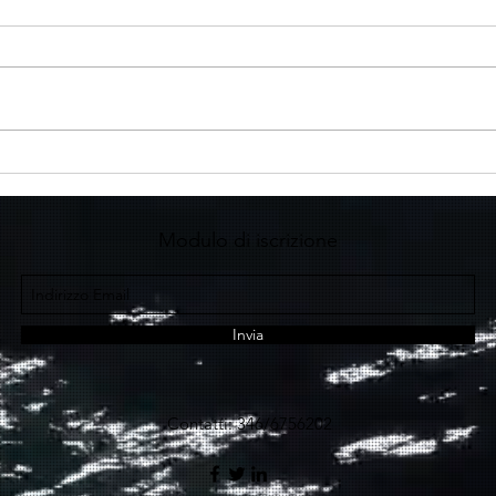
Modulo di iscrizione
Invia
Contatti: 346/6756202